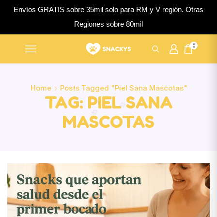
Envíos GRATIS sobre 35mil solo para RM y V región. Otras
Regiones sobre 80mil
0
Home
Posts Tagged "piel Sana Mascotas"
TAG: PIEL SANA
MASCOTAS