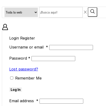
Search
Search
input
BLOG
Login
Register
Username or email
*
Password
*
Lost password?
Remember Me
Log In
Email address
*