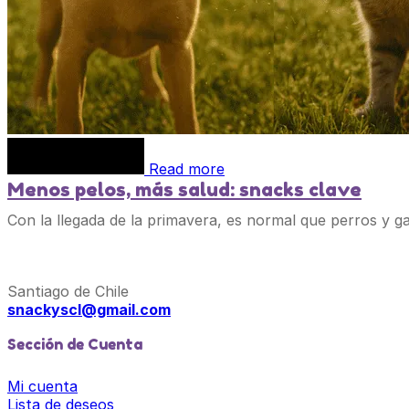
Read more
Menos pelos, más salud: snacks clave
Con la llegada de la primavera, es normal que perros y 
Santiago de Chile
snackyscl@gmail.com
Sección de Cuenta
Mi cuenta
Lista de deseos