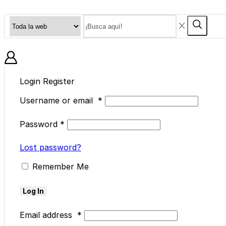
Search
Search
input
BLOG
Login
Register
Username or email
*
Password
*
Lost password?
Remember Me
Log In
Email address
*