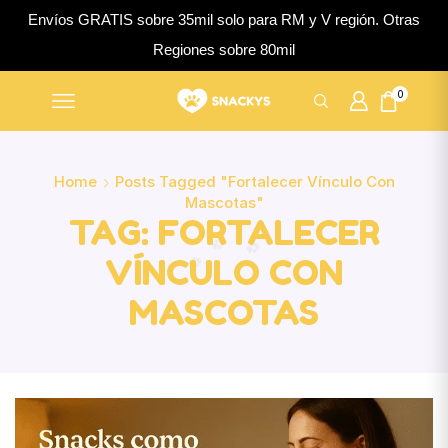
Envíos GRATIS sobre 35mil solo para RM y V región. Otras
Regiones sobre 80mil
0
Home
Posts Tagged "fortalecer Vínculo Con
Mascotas"
TAG: FORTALECER
VÍNCULO CON
MASCOTAS