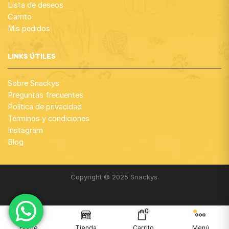
Lista de deseos
Carrito
Mis pedidos
LINKS ÚTILES
Sobre Snackys
Preguntas frecuentes
Política de privacidad
Términos y condiciones
Instagram
Blog
Copyright © 2025 Snackys.
0
¡Gracias por visitar nuestra web!
Home
Tienda
Carrito
Menú