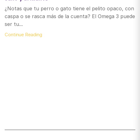
¿Notas que tu perro o gato tiene el pelito opaco, con
caspa o se rasca más de la cuenta? El Omega 3 puede
ser tu...
Continue Reading
Santiago de Chile
snackyscl@gmail.com
SECCIÓN DE CUENTA
Mi cuenta